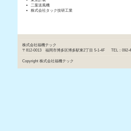
へ
二葉送風機
ジ
株式会社タック技研工業
ャ
ン
プ
グ
ロ
ー
バ
株式会社福機テック
ル
〒812-0013 福岡市博多区博多駅東2丁目 5-1-4F
TEL：092-
メ
ニ
Copyright 株式会社福機テック
ュ
ー
へ
ジ
ャ
ン
プ
サ
イ
ド
メ
ニ
ュ