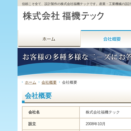
サ
フ
信頼こそ全て、設計製作の株式会社福機テックです。産業・工業機械の設
本
グ
本
イ
ッ
文
ロ
文
ド
タ
と
ー
の
メ
ー
グ
バ
エ
ニ
の
ロ
ル
リ
ュ
エ
ー
メ
ア
ー
リ
バ
ニ
で
の
ア
ル
ュ
す。
エ
で
メ
ー
リ
す。
ニ
の
ア
ュ
エ
で
ー・
リ
す。
サ
ア
イ
で
ド
す。
ホーム
会社概要
会社概要
メ
ニ
会社概要
ュ
ー・
フ
ッ
会社名
株式会社福機テック
タ
ー
設立
2008年10月
へ