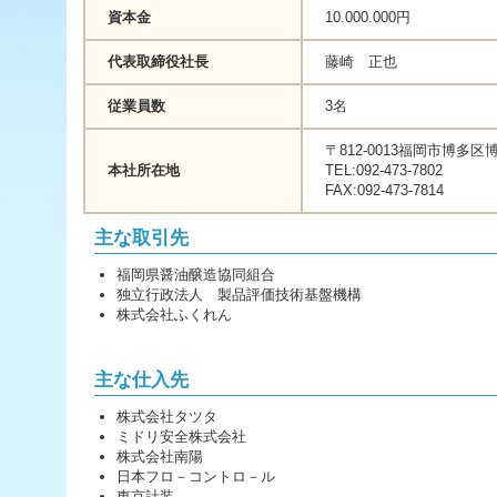
ジ
資本金
10.000.000円
ャ
ン
代表取締役社長
藤崎 正也
プ
す
従業員数
3名
る
た
め
〒812-0013福岡市博多区博多
の
本社所在地
TEL:092-473-7802
ナ
FAX:092-473-7814
ビ
ゲ
主な取引先
ー
シ
福岡県醤油醸造協同組合
ョ
独立行政法人 製品評価技術基盤機構
ン
株式会社ふくれん
ス
キ
ッ
主な仕入先
プ
で
株式会社タツタ
す。
ミドリ安全株式会社
株式会社南陽
本
日本フロ－コントロ－ル
文
東京計装